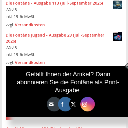
Die Fontäne - Ausgabe 113 (Juli-September 2026)
7,90
€
inkl. 19 % MwSt.
zzgl.
Versandkosten
Die Fontäne Jugend - Ausgabe 23 (Juli-September
2026)
7,90
€
inkl. 19 % MwSt.
zzgl.
Versandkosten
Die Fontäne - Ausgabe 112 (April-Juni 2026)
Gefällt Ihnen der Artikel? Dann
7,90
€
abonnieren Sie die Fontäne als Print-
inkl. 19 % MwSt.
Ausgabe.
zzgl.
Versandkosten
HÄUFIGE SCHLAGWÖRTER