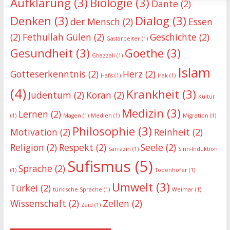
Aufklärung
(3)
Biologie
(3)
Dante
(2)
Denken
(3)
Dialog
(3)
der Mensch
(2)
Essen
(2)
Fethullah Gülen
(2)
Geschichte
(2)
Gastarbeiter
(1)
Gesundheit
(3)
Goethe
(3)
Ghazzali
(1)
Islam
Gotteserkenntnis
(2)
Herz
(2)
Hafis
(1)
Irak
(1)
(4)
Krankheit
(3)
Judentum
(2)
Koran
(2)
Kultur
Medizin
(3)
Lernen
(2)
(1)
Magen
(1)
Medien
(1)
Migration
(1)
Philosophie
(3)
Motivation
(2)
Reinheit
(2)
Religion
(2)
Respekt
(2)
Seele
(2)
Sarrazin
(1)
Sinn-Induktion
Sufismus
(5)
Sprache
(2)
(1)
Todenhöfer
(1)
Umwelt
(3)
Türkei
(2)
türkische Sprache
(1)
Weimar
(1)
Wissenschaft
(2)
Zellen
(2)
Zaid
(1)