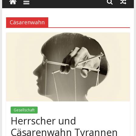
wissenschaft
und
dialog
Cäsarenwahn
Gesellschaft
Herrscher und
Cäsarenwahn Tyrannen