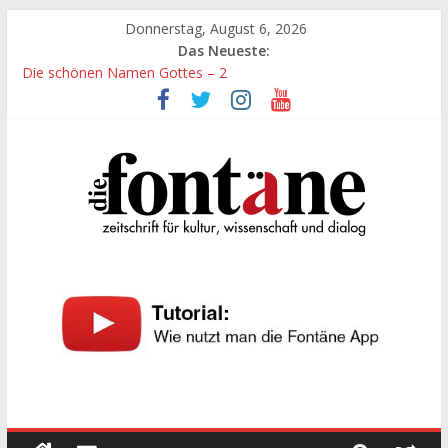
Zum
Donnerstag, August 6, 2026
Inhalt
Das Neueste:
springen
Die schönen Namen Gottes – 2
Werte, denen größte Sorgfalt entgegengebracht werden muss
Die schönen Namen Gottes
Leidenschaft und Hingabe zu Erkenntnis und Forschung
„Kind“ seiner Zeit sein
Die
Fontäne
zeitschrift
für
kultur,