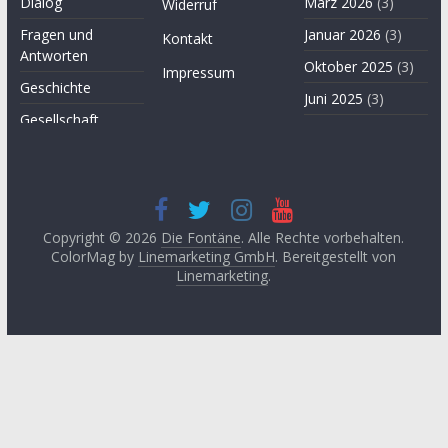
Dialog
März 2026
(3)
Widerruf
Fragen und
Januar 2026
(3)
Kontakt
Antworten
Oktober 2025
(3)
Impressum
Geschichte
Juni 2025
(3)
Gesellschaft
April 2025
(3)
Hügel des Herzens
November
Kultur
2024
(3)
Kunst
September
2024
(3)
Copyright © 2026
Die Fontäne
. Alle Rechte vorbehalten.
Leitartikel von
ColorMag by
Linemarketing GmbH
. Bereitgestellt von
Fethullah Gülen
Juni 2024
(3)
Linemarketing
.
Literatur
Mai 2024
(1)
Lyrik
April 2024
(2)
Medien
Januar 2024
(3)
Medizin
November
2023
(1)
Momente der