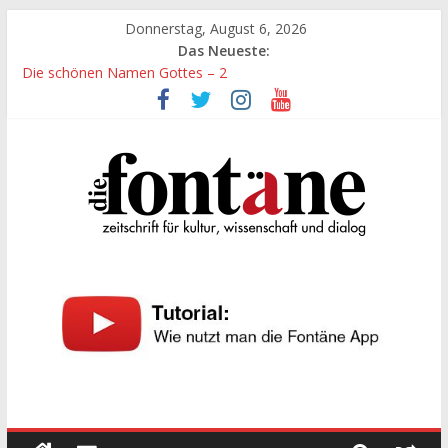
Zum
Donnerstag, August 6, 2026
Inhalt
Das Neueste:
springen
Die schönen Namen Gottes – 2
Werte, denen größte Sorgfalt entgegengebracht werden muss
Die schönen Namen Gottes
Leidenschaft und Hingabe zu Erkenntnis und Forschung
„Kind“ seiner Zeit sein
Die
Fontäne
zeitschrift
für
kultur,