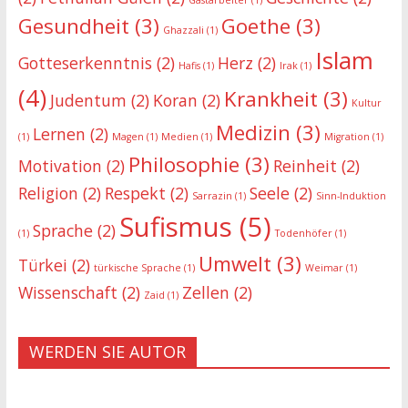
Gastarbeiter
(1)
Gesundheit
(3)
Goethe
(3)
Ghazzali
(1)
Islam
Gotteserkenntnis
(2)
Herz
(2)
Hafis
(1)
Irak
(1)
(4)
Krankheit
(3)
Judentum
(2)
Koran
(2)
Kultur
Medizin
(3)
Lernen
(2)
(1)
Magen
(1)
Medien
(1)
Migration
(1)
Philosophie
(3)
Motivation
(2)
Reinheit
(2)
Religion
(2)
Respekt
(2)
Seele
(2)
Sarrazin
(1)
Sinn-Induktion
Sufismus
(5)
Sprache
(2)
(1)
Todenhöfer
(1)
Umwelt
(3)
Türkei
(2)
türkische Sprache
(1)
Weimar
(1)
Wissenschaft
(2)
Zellen
(2)
Zaid
(1)
WERDEN SIE AUTOR