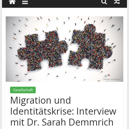
wissenschaft
und
dialog
Gesellschaft
Migration und
Identitätskrise: Interview
mit Dr. Sarah Demmrich