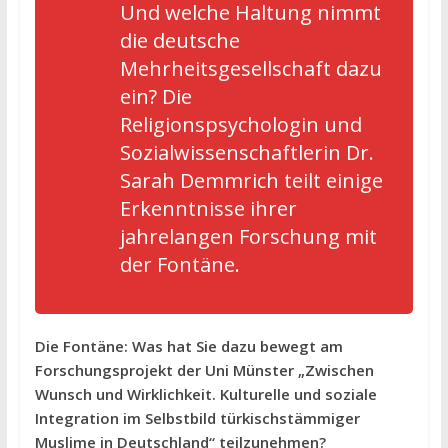
Und welche Haltung nimmt
die deutsche
Mehrheitsgesellschaft dazu
ein? Die
Religionspsychologin und
Sozialwissenschaftlerin Dr.
Sarah Demmrich teilt einige
Erkenntnisse ihrer
jahrelangen Forschung mit
der
Fontäne.
Die Fontäne: Was hat Sie dazu bewegt am
Forschungsprojekt der Uni Münster „Zwischen
Wunsch und Wirklichkeit. Kulturelle und soziale
Integration im Selbstbild türkischstämmiger
Muslime in Deutschland“ teilzunehmen?