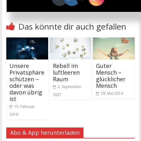
Dimension
→
Das könnte dir auch gefallen
Unsere
Rebell im
Guter
Privatsphäre
luftleeren
Mensch –
schützen –
Raum
glücklicher
oder was
Mensch
2. September
davon übrig
29. Mai 2014
2021
ist
15. Februar
2018
Abo & App herunterladen