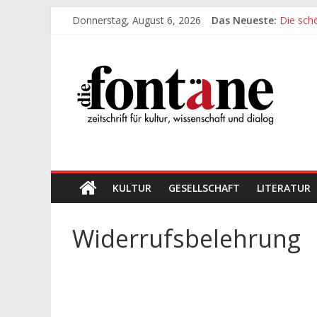
Zum
Donnerstag, August 6, 2026
Das Neueste:
Die sch
Inhalt
Werte, 
springen
Die
Die sch
Leidens
„Kind“ s
Fontäne
zeitschrift
für
kultur,
wissenschaft
KULTUR
GESELLSCHAFT
LITERATUR
und
dialog
Widerrufsbelehrung