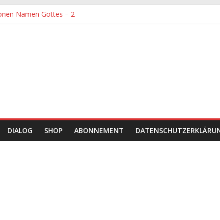
önen Namen Gottes – 2
denen größte Sorgfalt entgegengebracht werden muss
önen Namen Gottes
chaft und Hingabe zu Erkenntnis und Forschung
einer Zeit sein
DIALOG
SHOP
ABONNEMENT
DATENSCHUTZERKLÄRU