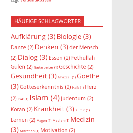
HÄUFIGE SCHLAGWÖRTER
Aufklärung
(3)
Biologie
(3)
Denken
(3)
Dante
(2)
der Mensch
Dialog
(3)
(2)
Essen
(2)
Fethullah
Gülen
(2)
Geschichte
(2)
Gastarbeiter
(1)
Gesundheit
(3)
Goethe
Ghazzali
(1)
(3)
Gotteserkenntnis
(2)
Herz
Hafis
(1)
Islam
(4)
(2)
Judentum
(2)
Irak
(1)
Krankheit
(3)
Koran
(2)
Kultur
(1)
Medizin
Lernen
(2)
Magen
(1)
Medien
(1)
(3)
Motivation
(2)
Migration
(1)