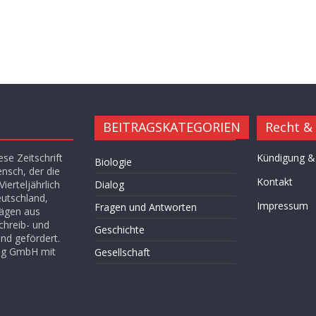
BEITRAGSKATEGORIEN
Recht &
se Zeitschrift
Kündigung &
Biologie
ensch, der die
Kontakt
ierteljährlich
Dialog
eutschland,
Impressum
Fragen und Antworten
rägen aus
chreib- und
Geschichte
nd gefördert.
lag GmbH mit
Gesellschaft
Hügel des Herzens
Kultur