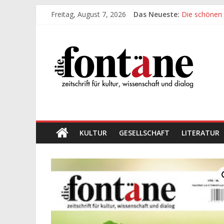
Zum
Freitag, August 7, 2026
Das Neueste:
Die schönen
Inhalt
Werte, denen
springen
Die
Die schönen
Leidenschaft
„Kind“ seiner
Fontäne
zeitschrift
für
kultur,
wissenschaft
KULTUR
GESELLSCHAFT
LITERATUR
und
dialog