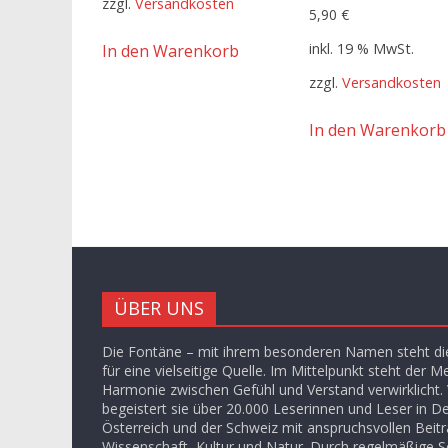
zzgl.
Versandkosten
5,90
€
inkl. 19 % MwSt.
In den Warenkorb
zzgl.
Versandkosten
In den Warenkorb
ÜBER UNS
Die Fontäne – mit ihrem besonderen Namen steht die
für eine vielseitige Quelle. Im Mittelpunkt steht der M
Harmonie zwischen Gefühl und Verstand verwirklicht. V
begeistert sie über 20.000 Leserinnen und Leser in D
Österreich und der Schweiz mit anspruchsvollen Beit
Wissenschaft, Kultur und Natur. Durch regelmäßige S