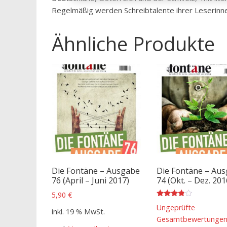
Regelmäßig werden Schreibtalente ihrer Leserinn
Ähnliche Produkte
Die Fontäne – Ausgabe
Die Fontäne – Au
76 (April – Juni 2017)
74 (Okt. – Dez. 201
5,90
€
Bewertet
Ungeprüfte
mit
inkl. 19 % MwSt.
3.67
Gesamtbewertunge
von 5