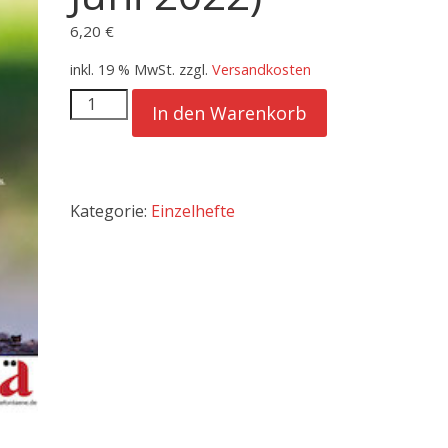
6,20
€
inkl. 19 % MwSt.
zzgl.
Versandkosten
Die
In den Warenkorb
Fontäne
-
Ausgabe
96
Kategorie:
Einzelhefte
(April
-
Juni
2022)
Menge