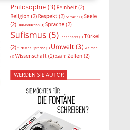
Philosophie
(3)
.
Reinheit
(2)
Religion
(2)
Respekt
(2)
Seele
Sarrazin
(1)
(2)
Sprache
(2)
Sinn-Induktion
(1)
Sufismus
(5)
Türkei
Todenhöfer
(1)
Umwelt
(3)
(2)
türkische Sprache
(1)
Weimar
Wissenschaft
(2)
Zellen
(2)
(1)
Zaid
(1)
WERDEN SIE AUTOR
e