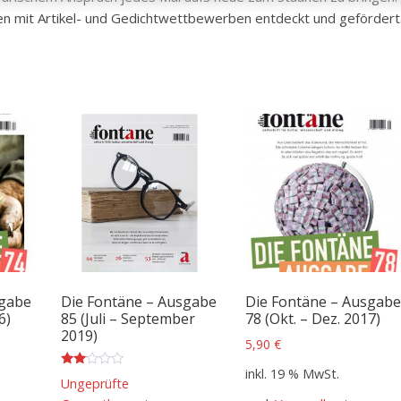
en mit Artikel- und Gedichtwettbewerben entdeckt und gefördert
sgabe
Die Fontäne – Ausgabe
Die Fontäne – Ausgab
6)
85 (Juli – September
78 (Okt. – Dez. 2017)
2019)
5,90
€
inkl. 19 % MwSt.
Bew
Ungeprüfte
n
ertet
mit