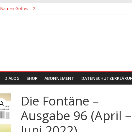
 Namen Gottes – 2
 größte Sorgfalt entgegengebracht werden muss
 Namen Gottes
 und Hingabe zu Erkenntnis und Forschung
 Zeit sein
DIALOG
SHOP
ABONNEMENT
DATENSCHUTZERKLÄRU
Die Fontäne –
Ausgabe 96 (April –
Juni 2022)