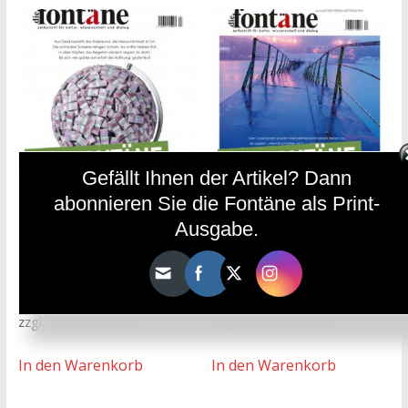
Gefällt Ihnen der Artikel? Dann
abonnieren Sie die Fontäne als Print-
Die Fontäne – Ausgabe 78
Die Fontäne – Ausgabe 79
Ausgabe.
(Okt. – Dez. 2017)
(Jan. – März 2018)
5,90
€
6,20
€
inkl. 19 % MwSt.
inkl. 19 % MwSt.
zzgl.
Versandkosten
zzgl.
Versandkosten
In den Warenkorb
In den Warenkorb