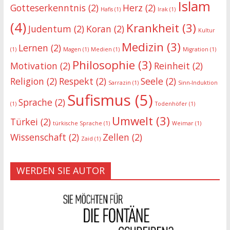
Islam
Gotteserkenntnis
(2)
Herz
(2)
Hafis
(1)
Irak
(1)
(4)
Krankheit
(3)
Judentum
(2)
Koran
(2)
Kultur
Medizin
(3)
Lernen
(2)
(1)
Magen
(1)
Medien
(1)
Migration
(1)
Philosophie
(3)
Motivation
(2)
Reinheit
(2)
Religion
(2)
Respekt
(2)
Seele
(2)
Sarrazin
(1)
Sinn-Induktion
Sufismus
(5)
Sprache
(2)
(1)
Todenhöfer
(1)
Umwelt
(3)
Türkei
(2)
türkische Sprache
(1)
Weimar
(1)
Wissenschaft
(2)
Zellen
(2)
Zaid
(1)
WERDEN SIE AUTOR