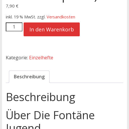
7,90
€
inkl. 19 % MwSt.
zzgl.
Versandkosten
Die
In den Warenkorb
Fontäne
-
Ausgabe
107
Kategorie:
Einzelhefte
(Januar-
März
2025)
Beschreibung
(Fethullah
Gülen
Beschreibung
-
Fontäne
Über Die Fontäne
Spezial)
Menge
Jugend