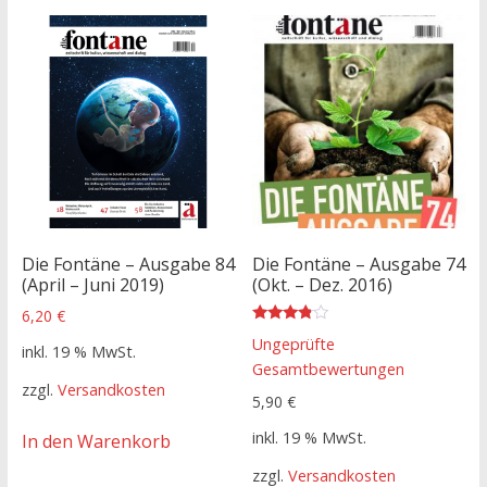
Die Fontäne – Ausgabe 84
Die Fontäne – Ausgabe 74
(April – Juni 2019)
(Okt. – Dez. 2016)
6,20
€
Bewertet
Ungeprüfte
mit
inkl. 19 % MwSt.
3.67
Gesamtbewertungen
von 5
zzgl.
Versandkosten
5,90
€
inkl. 19 % MwSt.
In den Warenkorb
zzgl.
Versandkosten