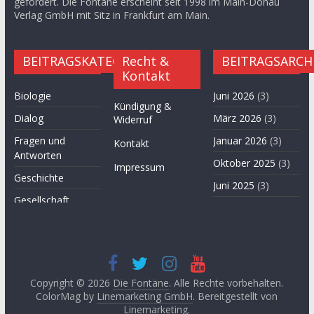
gefördert. Die Fontäne erscheint seit 1998 im Main-Donau
Verlag GmbH mit Sitz in Frankfurt am Main.
BEITRAGSKATEGORIEN
Recht &
BEITRAGSARCH
Kontakt
Biologie
Juni 2026
(3)
Kündigung &
Dialog
März 2026
(3)
Widerruf
Fragen und
Januar 2026
(3)
Kontakt
Antworten
Oktober 2025
(3)
Impressum
Geschichte
Juni 2025
(3)
Gesellschaft
April 2025
(3)
Hügel des Herzens
November
Kultur
2024
(3)
Kunst
September
2024
(3)
Copyright © 2026
Die Fontäne
. Alle Rechte vorbehalten.
Leitartikel von
ColorMag by
Linemarketing GmbH
. Bereitgestellt von
Fethullah Gülen
Juni 2024
(3)
Linemarketing
.