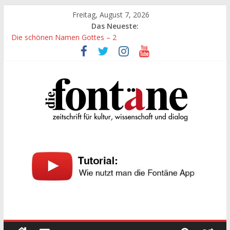
Zum
Freitag, August 7, 2026
Inhalt
Das Neueste:
springen
Die schönen Namen Gottes – 2
Werte, denen größte Sorgfalt entgegengebracht werden muss
Die schönen Namen Gottes
Leidenschaft und Hingabe zu Erkenntnis und Forschung
„Kind“ seiner Zeit sein
Die
Fontäne
zeitschrift
für
kultur,