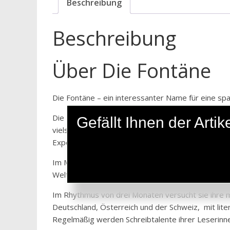
Beschreibung
Beschreibung
Über Die Fontäne
Die Fontäne – ein interessanter Name für eine spa
Die Fontäne steht nicht nur mit ihrem Namen für e
Gefällt Ihnen der Art
vielseitig und vielfältig. Aus ihr entspringen gei
Experten einer großen und anspruchsvollen Leser
Im Mittelpunkt steht dabei immer der Mensch, der
Welt – den Einklang von Herz und Verstand – zu vo
Im Rhythmus von drei Monaten versucht sie ihre m
Deutschland, Österreich und der Schweiz, mit lit
Regelmäßig werden Schreibtalente ihrer Leserinn