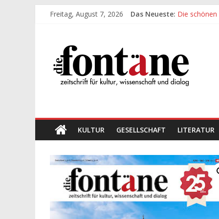
Zum
Freitag, August 7, 2026
Das Neueste:
Die schönen
Inhalt
Werte, denen
springen
Die
Die schönen
Leidenschaft
„Kind“ seiner
Fontäne
zeitschrift
für
kultur,
wissenschaft
KULTUR
GESELLSCHAFT
LITERATUR
und
dialog