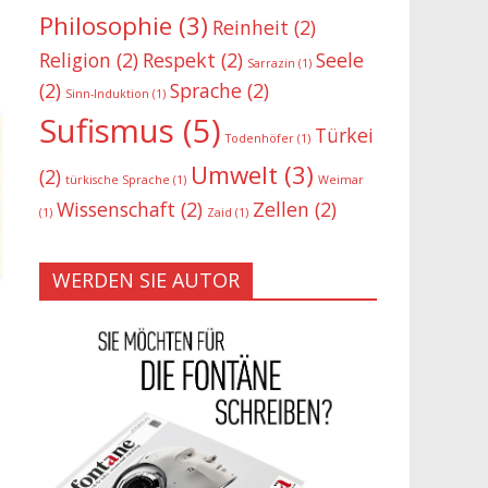
Philosophie
(3)
Reinheit
(2)
Religion
(2)
Respekt
(2)
Seele
Sarrazin
(1)
(2)
Sprache
(2)
Sinn-Induktion
(1)
Sufismus
(5)
Türkei
Todenhöfer
(1)
Umwelt
(3)
(2)
türkische Sprache
(1)
Weimar
Wissenschaft
(2)
Zellen
(2)
(1)
Zaid
(1)
WERDEN SIE AUTOR
e