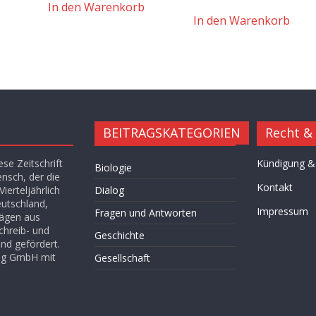
In den Warenkorb
In den Warenkorb
BEITRAGSKATEGORIEN
Recht &
se Zeitschrift
Kündigung &
Biologie
ensch, der die
Kontakt
ierteljährlich
Dialog
eutschland,
Impressum
Fragen und Antworten
rägen aus
chreib- und
Geschichte
nd gefördert.
lag GmbH mit
Gesellschaft
Hügel des Herzens
Kultur