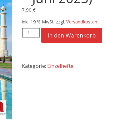
7,90
€
inkl. 19 % MwSt.
zzgl.
Versandkosten
Die
In den Warenkorb
Fontäne
-
Ausgabe
100
Kategorie:
Einzelhefte
(April
-
Juni
2023)
Menge