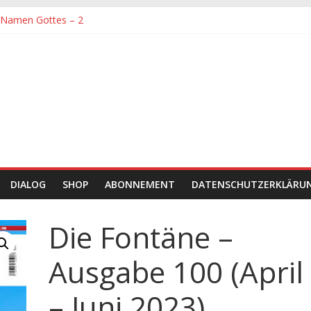
 Namen Gottes – 2
 größte Sorgfalt entgegengebracht werden muss
 Namen Gottes
 und Hingabe zu Erkenntnis und Forschung
 Zeit sein
DIALOG
SHOP
ABONNEMENT
DATENSCHUTZERKLÄRU
Die Fontäne –
Ausgabe 100 (April
– Juni 2023)