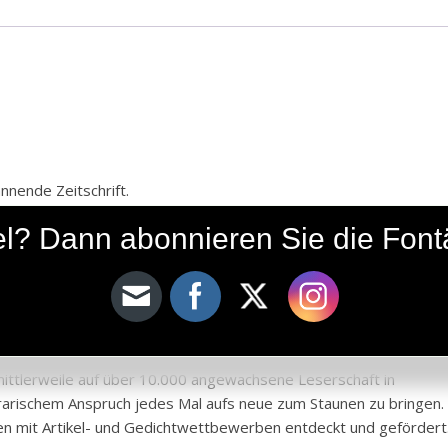
nnende Zeitschrift.
ine mannigfaltige Quelle, sie ist auch in ihrem Themenspektrum
ikel? Dann abonnieren Sie die Fon
stes-, kultur- und naturwissenschaftliche Themen und werden von
schaft dargeboten.
 es schafft, die Synthese zwischen emotionaler und rationaler
llbringen.
ittlerweile auf über 10.000 angewachsene Leserschaft in
erarischem Anspruch jedes Mal aufs neue zum Staunen zu bringen.
en mit Artikel- und Gedichtwettbewerben entdeckt und gefördert